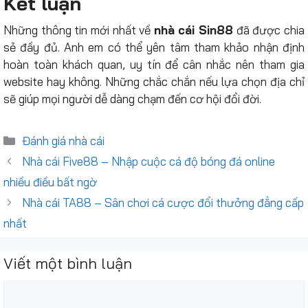
Kết luận
Những thông tin mới nhất về
nhà cái Sin88
đã được chia
sẻ đầy đủ. Anh em có thể yên tâm tham khảo nhận định
hoàn toàn khách quan, uy tín để cân nhắc nên tham gia
website hay không. Những chắc chắn nếu lựa chọn địa chỉ
sẽ giúp mọi người dễ dàng chạm đến cơ hội đổi đời.
Danh
Đánh giá nhà cái
mục
Nhà cái Five88 – Nhập cuộc cá độ bóng đá online
nhiều điều bất ngờ
Nhà cái TA88 – Sân chơi cá cược đổi thưởng đẳng cấp
nhất
Viết một bình luận
Bình
luận