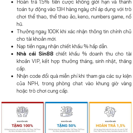
Hoàn trả 1.5% tiền cược không giới hạn và thanh
toán tự động vào 13H hàng ngày chỉ áp dụng với trò
chơi thể thao, thể thao ảo, keno, numbers game, nổ
hũ.
Thưởng ngay 100K khi xác nhận thông tin chính chủ
cho tài khoản mới.
Nạp tiền ngay nhận chiết khấu % hấp dẫn.
Nhà cái Sin88
chiết khấu % doanh thu cho tài
khoản VIP, kết hợp thưởng tháng, sinh nhật, thăng
cấp.
Nhận code đổi quà miễn phí khi tham gia các sự kiện
của NPH, trong phòng chat vào khung giờ vàng
hoặc trò chơi cung cấp.