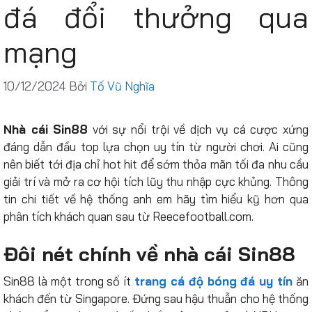
đá đổi thưởng qua
mạng
10/12/2024
Bởi
Tố Vũ Nghĩa
Nhà cái Sin88
với sự nổi trội về dịch vụ cá cược xứng
đáng dẫn đầu top lựa chọn uy tín từ người chơi. Ai cũng
nên biết tới địa chỉ hot hit để sớm thỏa mãn tối đa nhu cầu
giải trí và mở ra cơ hội tích lũy thu nhập cực khủng. Thông
tin chi tiết về hệ thống anh em hãy tìm hiểu kỹ hơn qua
phân tích khách quan sau từ Reecefootball.com.
Đôi nét chính về nhà cái Sin88
Sin88 là một trong số ít
trang cá độ bóng đá uy tín
ăn
khách đến từ Singapore. Đứng sau hậu thuẫn cho hệ thống