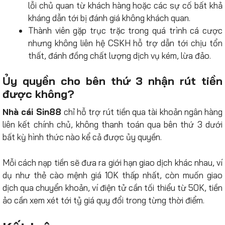
lỗi chủ quan từ khách hàng hoặc các sự cố bất khả
kháng dẫn tới bị đánh giá không khách quan.
Thành viên gặp trục trặc trong quá trình cá cược
nhưng không liên hệ CSKH hỗ trợ dẫn tới chịu tổn
thất, đánh đồng chất lượng dịch vụ kém, lừa đảo.
Ủy quyền cho bên thứ 3 nhận rút tiền
được không?
Nhà cái Sin88
chỉ hỗ trợ rút tiền qua tài khoản ngân hàng
liên kết chính chủ, không thanh toán qua bên thứ 3 dưới
bất kỳ hình thức nào kể cả được ủy quyền.
Mỗi cách nạp tiền sẽ đưa ra giới hạn giao dịch khác nhau, ví
dụ như thẻ cào mệnh giá 10K thấp nhất, còn muốn giao
dịch qua chuyển khoản, ví điện tử cần tối thiểu từ 50K, tiền
ảo cần xem xét tới tỷ giá quy đổi trong từng thời điểm.