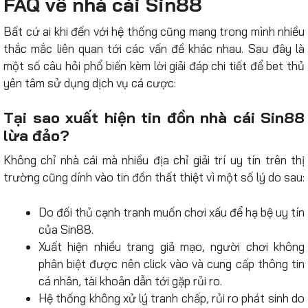
FAQ về nhà cái Sin88
Bất cứ ai khi đến với hệ thống cũng mang trong mình nhiều
thắc mắc liên quan tới các vấn đề khác nhau. Sau đây là
một số câu hỏi phổ biến kèm lời giải đáp chi tiết để bet thủ
yên tâm sử dụng dịch vụ cá cược:
Tại sao xuất hiện tin đồn nhà cái Sin88
lừa đảo?
Không chỉ nhà cái mà nhiều địa chỉ giải trí uy tín trên thị
trường cũng dính vào tin đồn thất thiệt vì một số lý do sau:
Do đối thủ cạnh tranh muốn chơi xấu để hạ bệ uy tín
của Sin88.
Xuất hiện nhiều trang giả mạo, người chơi không
phân biệt được nên click vào và cung cấp thông tin
cá nhân, tài khoản dẫn tới gặp rủi ro.
Hệ thống không xử lý tranh chấp, rủi ro phát sinh do