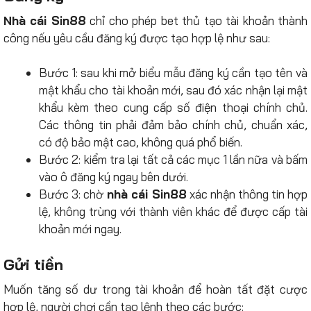
Nhà cái Sin88
chỉ cho phép bet thủ tạo tài khoản thành
công nếu yêu cầu đăng ký được tạo hợp lệ như sau:
Bước 1: sau khi mở biểu mẫu đăng ký cần tạo tên và
mật khẩu cho tài khoản mới, sau đó xác nhận lại mật
khẩu kèm theo cung cấp số điện thoại chính chủ.
Các thông tin phải đảm bảo chính chủ, chuẩn xác,
có độ bảo mật cao, không quá phổ biến.
Bước 2: kiểm tra lại tất cả các mục 1 lần nữa và bấm
vào ô đăng ký ngay bên dưới.
Bước 3: chờ
nhà cái Sin88
xác nhận thông tin hợp
lệ, không trùng với thành viên khác để được cấp tài
khoản mới ngay.
Gửi tiền
Muốn tăng số dư trong tài khoản để hoàn tất đặt cược
hợp lệ, người chơi cần tạo lệnh theo các bước: