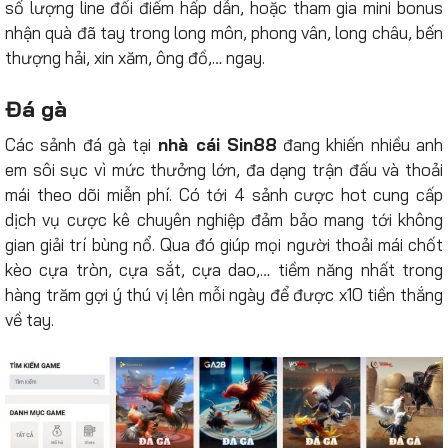
số lượng line đổi điểm hấp dẫn, hoặc tham gia mini bonus
nhận quà đã tay trong long môn, phong vân, long châu, bến
thượng hải, xin xăm, ông đồ,… ngay.
Đá gà
Các sảnh đá gà tại
nhà cái Sin88
đang khiến nhiều anh
em sôi sục vì mức thưởng lớn, đa dạng trận đấu và thoải
mái theo dõi miễn phí. Có tới 4 sảnh cược hot cung cấp
dịch vụ cược kê chuyên nghiệp đảm bảo mang tới không
gian giải trí bùng nổ. Qua đó giúp mọi người thoải mái chốt
kèo cựa tròn, cựa sắt, cựa dao,… tiềm năng nhất trong
hàng trăm gợi ý thú vị lên mỗi ngày để được x10 tiền thắng
về tay.