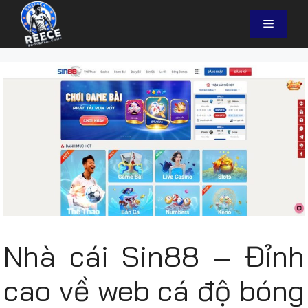
Chuyển
Menu
đến
nội
dung
Nhà cái Sin88 – Đỉnh
cao về web cá độ bóng