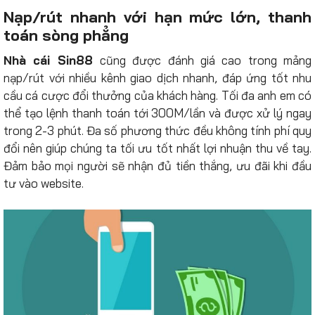
Nạp/rút nhanh với hạn mức lớn, thanh
toán sòng phẳng
Nhà cái Sin88
cũng được đánh giá cao trong mảng
nạp/rút với nhiều kênh giao dịch nhanh, đáp ứng tốt nhu
cầu cá cược đổi thưởng của khách hàng. Tối đa anh em có
thể tạo lệnh thanh toán tới 300M/lần và được xử lý ngay
trong 2-3 phút. Đa số phương thức đều không tính phí quy
đổi nên giúp chúng ta tối ưu tốt nhất lợi nhuận thu về tay.
Đảm bảo mọi người sẽ nhận đủ tiền thắng, ưu đãi khi đầu
tư vào website.