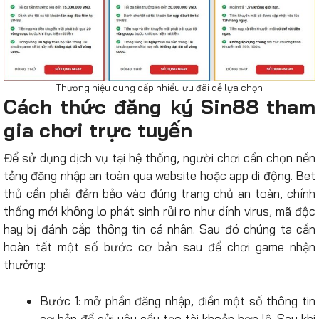
Thương hiệu cung cấp nhiều ưu đãi dễ lựa chọn
Cách thức đăng ký Sin88
tham
gia chơi trực tuyến
Để sử dụng dịch vụ tại hệ thống, người chơi cần chọn nền
tảng đăng nhập an toàn qua website hoặc app di động. Bet
thủ cần phải đảm bảo vào đúng trang chủ an toàn, chính
thống mới không lo phát sinh rủi ro như dính virus, mã độc
hay bị đánh cắp thông tin cá nhân. Sau đó chúng ta cần
hoàn tất một số bước cơ bản sau để chơi game nhận
thưởng:
Bước 1: mở phần đăng nhập, điền một số thông tin
cơ bản để gửi yêu cầu tạo tài khoản hợp lệ. Sau khi