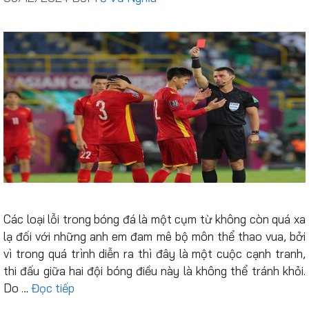
Các loại lỗi trong bóng đá là một cụm từ không còn quá xa
lạ đối với những anh em đam mê bộ môn thể thao vua, bởi
vì trong quá trình diễn ra thì đây là một cuộc cạnh tranh,
thi đấu giữa hai đội bóng điều này là không thể tránh khỏi.
Do …
Đọc tiếp