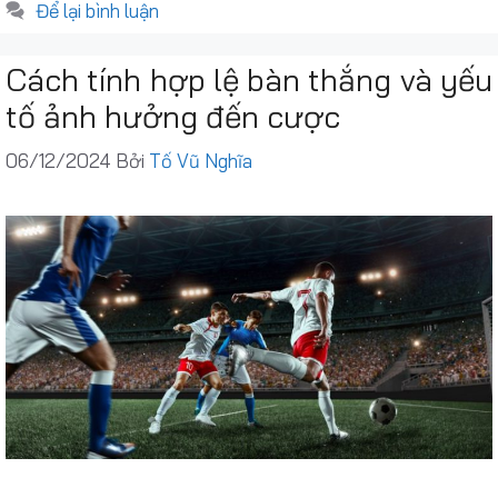
mục
Để lại bình luận
Cách tính hợp lệ bàn thắng và yếu
tố ảnh hưởng đến cược
06/12/2024
Bởi
Tố Vũ Nghĩa