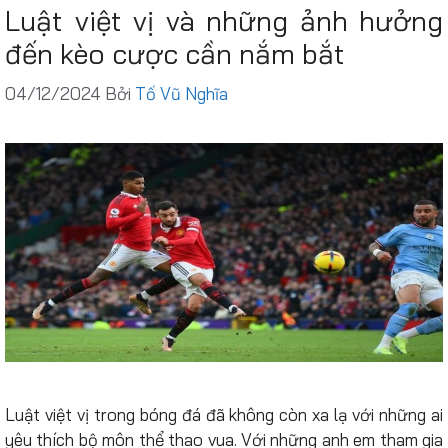
Luật việt vị và những ảnh hưởng
đến kèo cược cần nắm bắt
04/12/2024
Bởi
Tố Vũ Nghĩa
Luật việt vị trong bóng đá đã không còn xa lạ với những ai
yêu thích bộ môn thể thao vua. Với những anh em tham gia