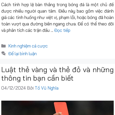
Cách tính hợp lệ bàn thắng trong bóng đá là một chủ đề
được nhiều người quan tâm. Điều này bao gồm việc đánh
giá các tình huống như việt vị, phạm lỗi, hoặc bóng đã hoàn
toàn vượt qua đường biên ngang chưa. Để có thể theo dõi
và phân tích các trận đấu …
Đọc tiếp
Danh
Kinh nghiệm cá cược
mục
Để lại bình luận
Luật thẻ vàng và thẻ đỏ và những
thông tin bạn cần biết
04/12/2024
Bởi
Tố Vũ Nghĩa