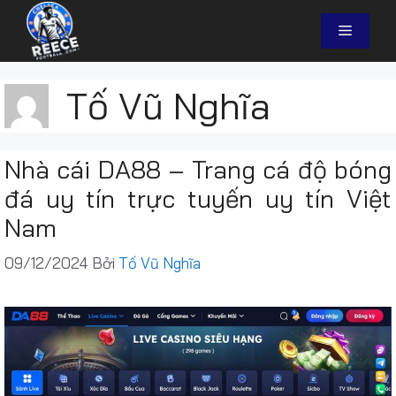
Chuyển
Menu
đến
nội
dung
Tố Vũ Nghĩa
Nhà cái DA88 – Trang cá độ bóng
đá uy tín trực tuyến uy tín Việt
Nam
09/12/2024
Bởi
Tố Vũ Nghĩa