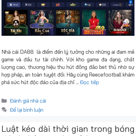
Nhà cái DA88 là điểm đến lý tưởng cho những ai đam mê
game và đầu tư tài chính. Với kho game đa dạng, chất
lượng cao, thương hiệu thu hút đông đảo bet thủ nhờ sự
hợp pháp, an toàn tuyệt đối. Hãy cùng Reecefootball khám
phá sức hút độc đáo của địa chỉ …
Đọc tiếp
Danh
Đánh giá nhà cái
mục
Để lại bình luận
Luật kéo dài thời gian trong bóng