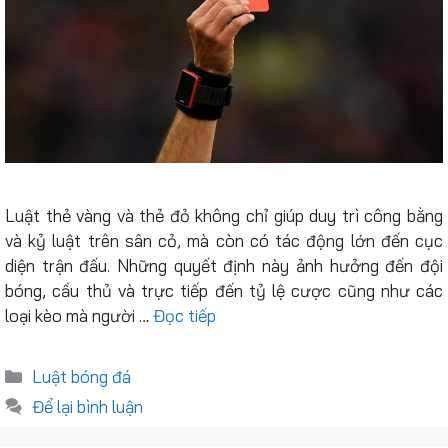
Luật thẻ vàng và thẻ đỏ không chỉ giúp duy trì công bằng
và kỷ luật trên sân cỏ, mà còn có tác động lớn đến cục
diện trận đấu. Những quyết định này ảnh hưởng đến đội
bóng, cầu thủ và trực tiếp đến tỷ lệ cược cũng như các
loại kèo mà người …
Đọc tiếp
Danh
Luật bóng đá
mục
Để lại bình luận